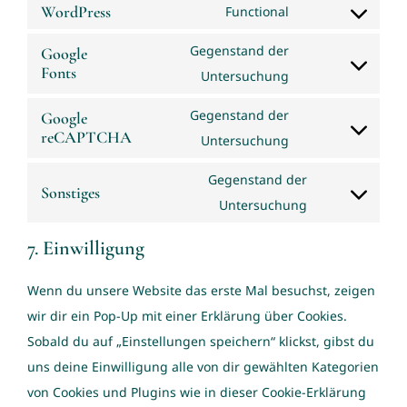
WordPress
Functional
Consent
to
Gegenstand der
Google
Fonts
service
Consent
Untersuchung
wordpress
to
Gegenstand der
Google
service
reCAPTCHA
Consent
Untersuchung
google-
to
fonts
Gegenstand der
service
Sonstiges
Consent
Untersuchung
google-
to
recaptcha
7. Einwilligung
service
sonstiges
Wenn du unsere Website das erste Mal besuchst, zeigen
wir dir ein Pop-Up mit einer Erklärung über Cookies.
Sobald du auf „Einstellungen speichern“ klickst, gibst du
uns deine Einwilligung alle von dir gewählten Kategorien
von Cookies und Plugins wie in dieser Cookie-Erklärung