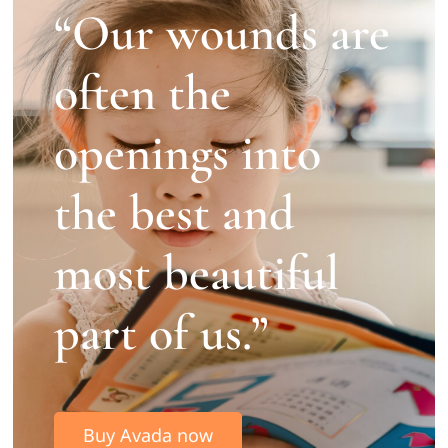
“Our wounds are
Kooperation
often the
Kontakt
openings into
the best and
most beautiful
part of us.”
Buy Avada now