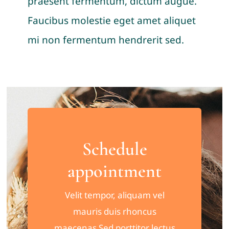
praesent fermentum, dictum augue.
Faucibus molestie eget amet aliquet
mi non fermentum hendrerit sed.
Schedule
appointment
Velit tempor, aliquam vel
mauris duis rhoncus
maecenas Sed porttitor lectus